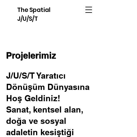
The Spatial
J/U/S/T
Projelerimiz
J/U/S/T Yaratıcı
Dönüşüm Dünyasına
Hoş Geldiniz!
Sanat, kentsel alan,
doğa ve sosyal
adaletin kesiştiği