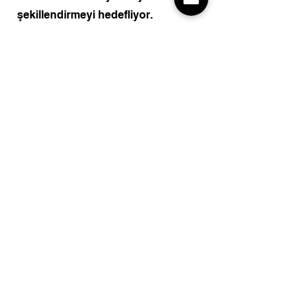
şekillendirmeyi hedefliyor.
JUST ATLAS
Kentsel adalete güçlü bir bağlılıkla,
infografikler ve taktiksel şehircilik
uygulamalarından yararlanarak
kentsel alanları haritalamaya,