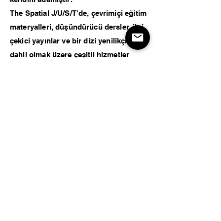
The Spatial J/U/S/T'de, çevrimiçi eğitim
materyalleri, düşündürücü dersler, ilgi
çekici yayınlar ve bir dizi yenilikçi ürün
dahil olmak üzere çeşitli hizmetler
sunuyoruz. Hikayemiz tutku, özgünlük
ve sanatsal mükemmelliğin amansız
arayışının hikayesidir.
Daha Fazlasını Keşfedin
Tüm Projelere Göz Atın
Instagram
İletişim
© 2024 by The Spacial J/U/S/T.