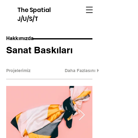
The Spatial
J/U/S/T
Hakkımızda
Sanat Baskıları
Projelerimiz
Daha Fazlasını Keşfedin