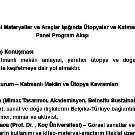
i Materyaller ve Araçlar Işığında Ütopyalar ve Katman
 Panel Program Akışı
lış Konuşması
tmanlı mekân anlayışı, yaratıcı ütopya ve doğa
ikte keşfetmeye dair yol almaktır. 
 Oturum – Katmanlı Mekân ve Ütopya Kavramları
n
(Mimar, Tasarımcı, Akademisyen, Beinsitu Sustainabil
, sanat ve doğa ilişkilerini Belçika-Türkiye bağlantılı
mcı, mimar ve aktivist.
aca (Prof. Dr. , Koç Üniversitesi) 
– Görsel sanatlar ve
erin kullanımı ve kitap-materyal-araçların ilişkisi üzer