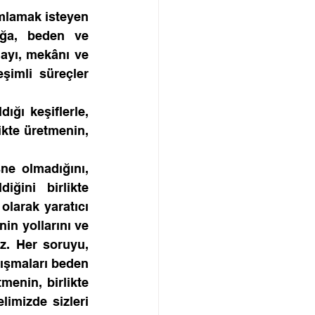
ımlamak isteyen 
ğa, beden ve 
ayı, mekânı ve 
şimli süreçler 
ğı keşiflerle, 
kte üretmenin, 
e olmadığını, 
ğini birlikte 
larak yaratıcı 
n yollarını ve 
z. Her soruyu, 
ışmaları beden 
menin, birlikte 
imizde sizleri 