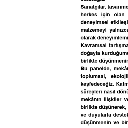
Sanatçılar, tasarımc
herkes için olan
deneyimsel etkileşi
malzemeyi yalnızca
olarak deneyimlemi
Kavramsal tartışmal
doğayla kurduğumuz 
birlikte düşünmenin
Bu panelde, mekânı
toplumsal, ekoloji
keşfedeceğiz. Katma
süreçleri nasıl dö
mekânın ilişkiler v
birlikte düşünerek,
ve duyularla destek
düşünmenin ve birl