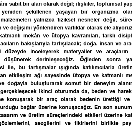
nı sabit bir alan olarak değil; ilişkiler, toplumsal yapı
i yeniden şekillenen yaşayan bir organizma ola
alzemeleri yalnızca fiziksel nesneler değil, süreçl
n ve değişimi yönlendiren varlıklar olarak ele alıyoruz
katmanlı mekân ve ütopya kavramları, farklı disipl
acıların bakışlarıyla tartışılacak; doğa, insan ve ara
sal düzeyde inceleyerek materyaller ve araçların
ne düşünerek derinleşeceğiz. Öğleden sonra ya
 ile, bu tartışmalar ışığında katılımcılarla üreti
an etkileşim ağı sayesinde ütopya ve katmanlı mek
ve doğayla buluşturarak somut bir deneyim alanına
gerçekleşecek ikinci oturumda da, beden ve hareke
ne konuşarak bir araç olarak bedenin ürettiği ve
i kurduğu bağlar üzerine konuşacağız. En son sunum
tasarım ve üretim süreçlerindeki etkileri üzerine katı
zlemlerini, sezgilerini ve fikirlerini birlikte pa