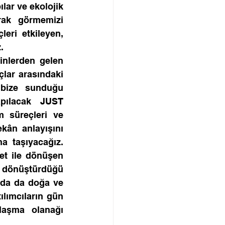
lar ve ekolojik 
rak görmemizi 
eri etkileyen, 
.
inlerden gelen 
çlar arasındaki 
 bize sunduğu 
pılacak JUST 
m süreçleri ve 
ân anlayışını 
 taşıyacağız. 
t ile dönüşen 
 dönüştürdüğü 
da da doğa ve 
lımcıların gün 
ylaşma olanağı 