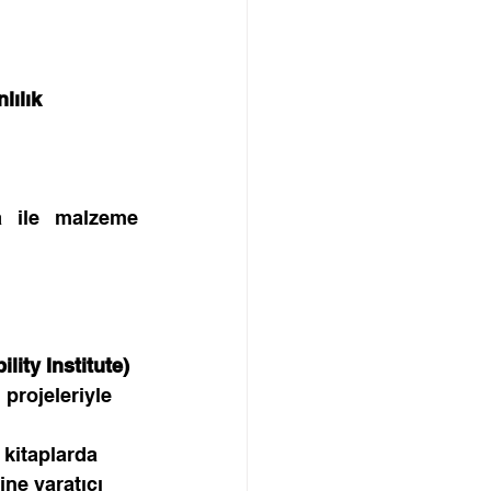
lılık 
 ile malzeme 
ity Institute) 
 projeleriyle 
 kitaplarda 
ine yaratıcı 