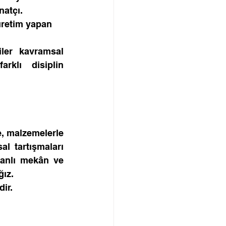
natçı.
üretim yapan 
ler kavramsal 
klı disiplin 
e, malzemelerle 
 tartışmaları 
anlı mekân ve 
ğız.
ir. 