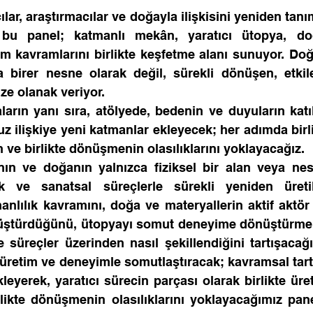
ılar, araştırmacılar ve doğayla ilişkisini yeniden tan
 bu panel; katmanlı mekân, yaratıcı ütopya, do
m kavramlarını birlikte keşfetme alanı sunuyor. Doğ
 birer nesne olarak değil, sürekli dönüşen, etkile
ze olanak veriyor.
arın yanı sıra, atölyede, bedenin ve duyuların katıldı
ilişkiye yeni katmanlar ekleyecek; her adımda birli
 ve birlikte dönüşmenin olasılıklarını yoklayacağız.
n ve doğanın yalnızca fiziksel bir alan veya nesn
k ve sanatsal süreçlerle sürekli yeniden üretildi
nlılık kavramını, doğa ve materyallerin aktif aktör o
nüştürdüğünü, ütopyayı somut deneyime dönüştürmeni
e süreçler üzerinden nasıl şekillendiğini tartışacağı
 üretim ve deneyimle somutlaştıracak; kavramsal tart
leyerek, yaratıcı sürecin parçası olarak birlikte üret
ikte dönüşmenin olasılıklarını yoklayacağımız panel