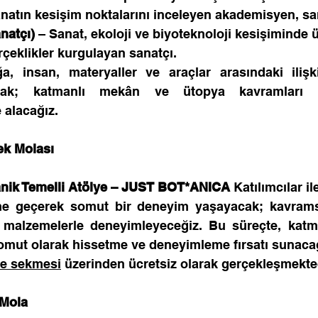
natın kesişim noktalarını inceleyen akademisyen, sa
natçı)
 – Sanat, ekoloji ve biyoteknoloji kesişiminde 
erçeklikler kurgulayan sanatçı.
, insan, materyaller ve araçlar arasındaki ilişki
acak; katmanlı mekân ve ütopya kavramları far
e alacağız.
ek Molası
tanik Temelli Atölye – JUST BOT*ANICA 
Katılımcılar il
me geçerek somut bir deneyim yaşayacak; kavramsal
 malzemelerle deneyimleyeceğiz. Bu süreçte, katm
somut olarak hissetme ve deneyimleme fırsatı sunaca
ne sekmesi
 üzerinden ücretsiz olarak gerçekleşmekted
 Mola