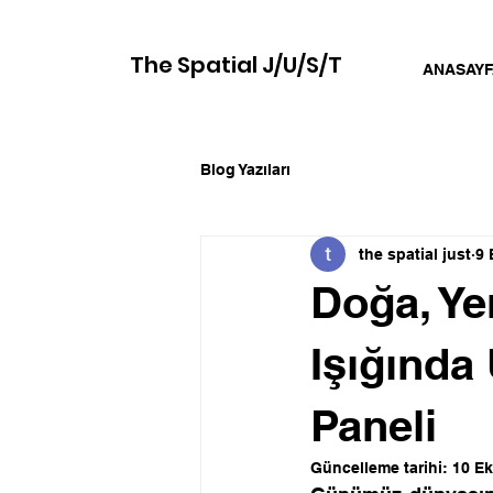
The Spatial J/U/S/T
ANASAYF
Blog Yazıları
the spatial just
9 
Doğa, Ye
Işığında
Paneli
Güncelleme tarihi:
10 Ek