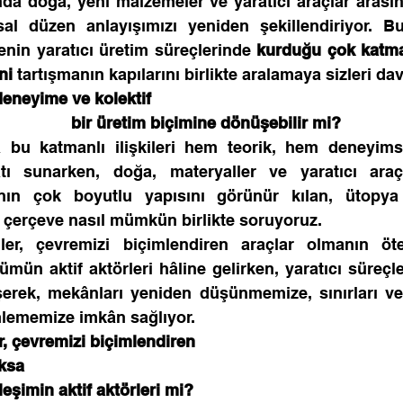
 doğa, yeni malzemeler ve yaratıcı araçlar arasınd
l düzen anlayışımızı yeniden şekillendiriyor. Bu
nin yaratıcı üretim süreçlerinde 
kurduğu çok katmanl
ni
 tartışmanın kapılarını birlikte aralamaya sizleri dav
eneyime ve kolektif 
                        bir üretim biçimine dönüşebilir mi?
ra bu katmanlı ilişkileri hem teorik, hem deneyimse
tı sunarken, doğa, materyaller ve yaratıcı araçl
ânın çok boyutlu yapısını görünür kılan, ütopya 
 çerçeve nasıl mümkün birlikte soruyoruz.
er, çevremizi biçimlendiren araçlar olmanın öte
mün aktif aktörleri hâline gelirken, yaratıcı süreçler
erek, mekânları yeniden düşünmemize, sınırları ve ili
lememize imkân sağlıyor.
, çevremizi biçimlendiren
ksa 
şimin aktif aktörleri mi?