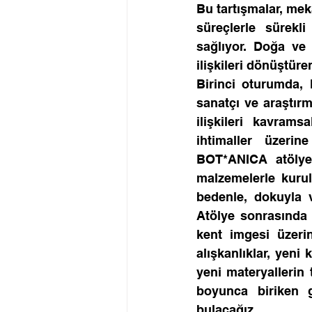
Bu tartışmalar, mekâ
süreçlerle sürekl
sağlıyor. Doğa ve m
ilişkileri dönüştüre
Birinci oturumda, 
sanatçı ve araştırm
ilişkileri kavram
ihtimaller üzeri
BOT*ANICA atölyesi
malzemelerle kurul
bedenle, dokuyla 
Atölye sonrasında 
kent imgesi üzeri
alışkanlıklar, yen
yeni materyallerin 
boyunca biriken gö
bulacağız.