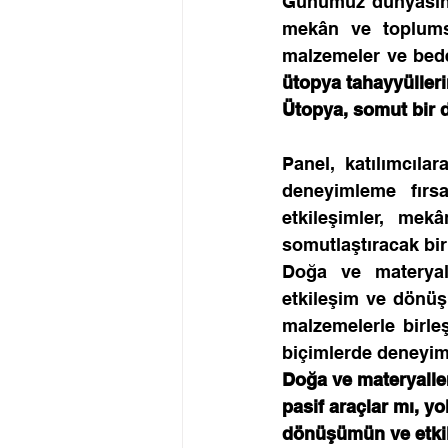
Günümüz dünyasında
mekân ve toplumsa
malzemeler ve bede
ütopya tahayyülleri
Ütopya, somut bir d
                         
Panel, katılımcıla
deneyimleme fırsa
etkileşimler, mek
somutlaştıracak bir
Doğa ve materyall
etkileşim ve dönüşü
malzemelerle birleş
biçimlerde deneyim
Doğa ve materyaller
pasif araçlar mı, yo
dönüşümün ve etkile