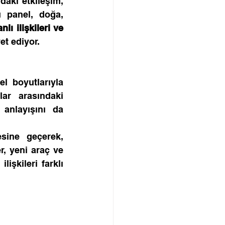
aki etkileşim, 
 panel, doğa, 
ı ilişkileri ve 
et ediyor.
l boyutlarıyla 
ar arasındaki 
anlayışını da 
sine geçerek, 
, yeni araç ve 
şkileri farklı 