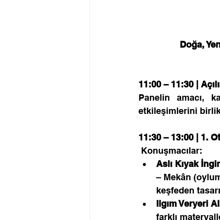
Doğa, Yen
11:00 – 11:30 | Açı
Panelin amacı, ka
etkileşimlerini birl
11:30 – 13:00 | 1.
 Konuşmacılar:
Aslı Kıyak İngi
– Mekân (oylum)
keşfeden tasarı
Ilgım Veryeri Al
farklı materyall