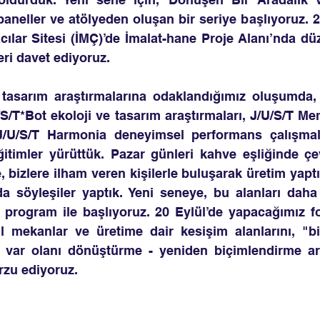
 paneller ve atölyeden oluşan bir seriye başlıyoruz. 2
cılar Sitesi (İMÇ)’de İmalat-hane Proje Alanı’nda dü
leri davet ediyoruz.
 tasarım araştırmalarına odaklandığımız oluşumda, 
U/S/T*Bot ekoloji ve tasarım araştırmaları, J/U/S/T Me
 J/U/S/T Harmonia deneyimsel performans çalışmala
itimler yürüttük. Pazar günleri kahve eşliğinde çev
 bizlere ilham veren kişilerle buluşarak üretim yaptık
da söyleşiler yaptık. Yeni seneye, bu alanları daha
r program ile başlıyoruz. 20 Eylül’de yapacağımız f
il mekanlar ve üretime dair kesişim alanlarını, "b
k var olanı dönüştürme - yeniden biçimlendirme aray
arzu ediyoruz.