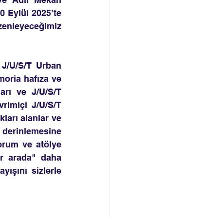
0 Eylül 2025’te 
zenleyeceğimiz 
J/U/S/T Urban 
moria hafıza ve 
rı ve J/U/S/T 
rimiçi J/U/S/T 
ları alanlar ve 
 derinlemesine 
orum ve atölye 
ir arada" daha 
ışını sizlerle 