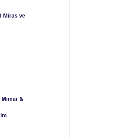
l Miras ve 
 Mimar &  
şim 