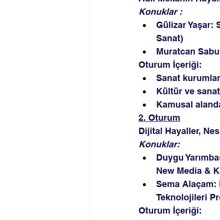
Konuklar : 
Gülizar Yaşar:
 
Sanat)
Muratcan Sabun
Oturum İçeriği:
Sanat kurumları
Kültür ve sanat
Kamusal alanda
2. Oturum
Dijital Hayaller, Ne
Konuklar:  
Duygu Yarımbaş
New Media & K
Sema Alaçam: İs
Teknolojileri 
Oturum İçeriği: