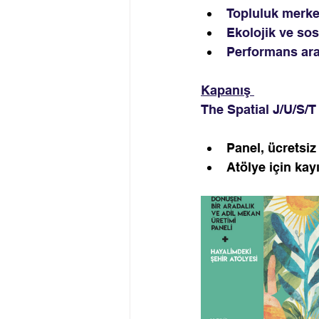
Topluluk merkez
Ekolojik ve sos
Performans ara
Kapanış 
The Spatial J/U/S/T 
Panel, ücretsiz v
Atölye için kayı