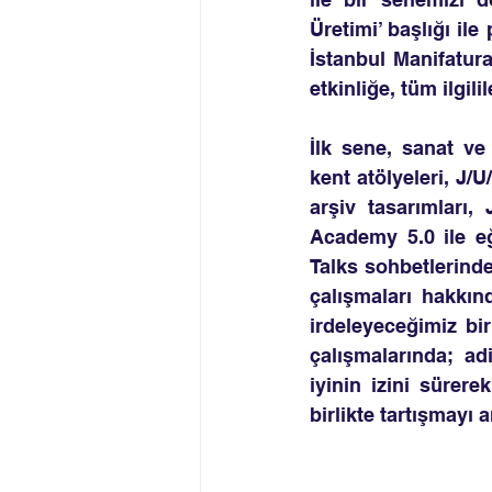
Üretimi’ başlığı ile
İstanbul Manifatura
etkinliğe, tüm ilgili
İlk sene, sanat ve
kent atölyeleri, J/
arşiv tasarımları,
Academy 5.0 ile eğ
Talks sohbetlerinde,
çalışmaları hakkın
irdeleyeceğimiz bi
çalışmalarında; ad
iyinin izini sürere
birlikte tartışmayı 