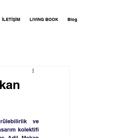
İLETİŞİM
LIVING BOOK
Blog
ekan
lebilirlik ve 
arım kolektifi 
ve Adil Mekan 