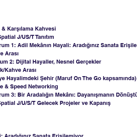
ıt & Karşılama Kahvesi
Spatial J/US/T Tanıtım
urum 1: Adil Mekânın Hayali: Aradığınız Sanata Erişil
ve Arası
um 2: Dijital Hayaller, Nesnel Gerçekler
ek/Kahve Arası
ölye Hayalimdeki Şehir (Maruf On The Go kapsamında)
hve & Speed Networking
turum 3: Bir Aradalığın Mekânı: Dayanışmanın Dönüş
 Spatial J/U/S/T Gelecek Projeler ve Kapanış
: Aradığınız Sanata Erişilemiyor