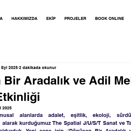
A
HAKKIMIZDA
EKİP
PROJELER
BOOK ONLINE
 Eyl 2025
2 dakikada okunur
Bir Aradalık ve Adil M
tkinliği
l 2025
usal alanlarda adalet, eşitlik, ekoloji, sürdürü
 alarak kurduğumuz The Spatial J/U/S/T Sanat ve Tas
doldurduk. Yeni sene için, ‘Dönüşen Bir Aradalık 