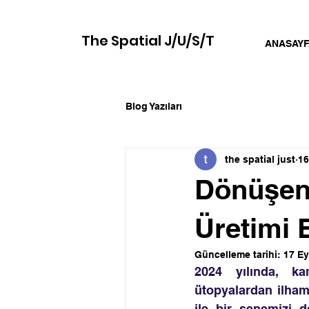
The Spatial J/U/S/T
ANASAYF
Blog Yazıları
the spatial just
16
Dönüşen 
Üretimi E
Güncelleme tarihi:
17 Ey
2024 yılında, kam
ütopyalardan ilham
ile bir senemizi 