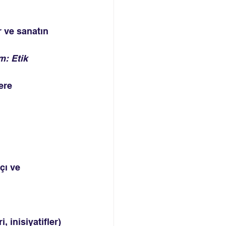
r ve sanatın 
m: Etik 
ere 
çı ve 
, inisiyatifler)