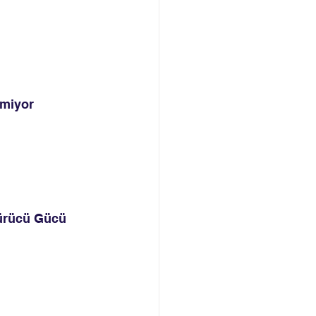
emiyor
türücü Gücü