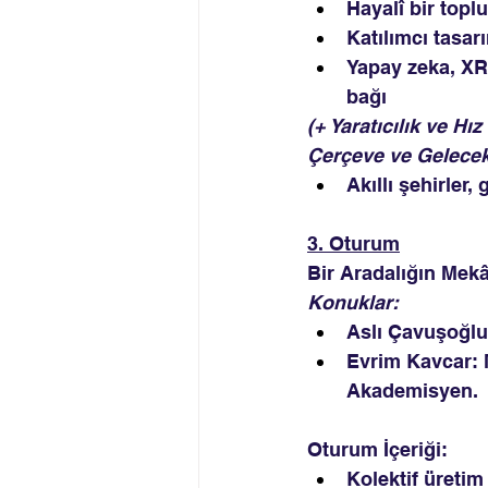
Hayalî bir topl
Katılımcı tasar
Yapay zeka, XR,
bağı
(+ Yaratıcılık ve H
Çerçeve ve Gelecek
Akıllı şehirler
3. Oturum
Bir Aradalığın Me
Konuklar: 
Aslı Çavuşoğlu:
Evrim Kavcar: M
Akademisyen.
Oturum İçeriği:
Kolektif üretim 