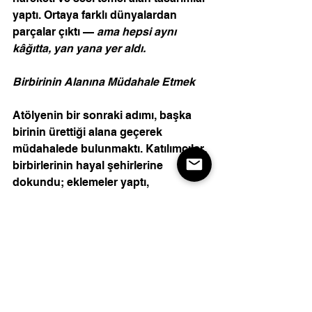
yaptı. Ortaya farklı dünyalardan 
parçalar çıktı — 
ama hepsi aynı 
kâğıtta, yan yana yer aldı. 
Birbirinin Alanına Müdahale Etmek
Atölyenin bir sonraki adımı, başka 
birinin ürettiği alana geçerek 
müdahalede bulunmaktı. Katılımcılar, 
birbirlerinin hayal şehirlerine 
dokundu; eklemeler yaptı, 
dönüştürdü, yeniden biçimlendirdi. 
Bu süreç, mekânsal üretimde 
ortaklaşmanın getirdiği yeni 
olasılıkları görünür kıldı. 
Birlikte Düşünmek ve Hissetmek