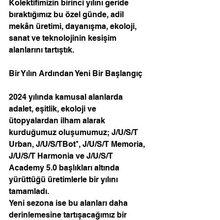
Kolektifimizin birinci yılını geride 
bıraktığımız bu özel günde, adil 
mekân üretimi, dayanışma, ekoloji, 
sanat ve teknolojinin kesişim 
alanlarını tartıştık. 
Bir Yılın Ardından Yeni Bir Başlangıç
2024 yılında kamusal alanlarda 
adalet, eşitlik, ekoloji ve 
ütopyalardan ilham alarak 
kurduğumuz oluşumumuz; J/U/S/T 
Urban, J/U/S/TBot*, J/U/S/T Memoria, 
J/U/S/T Harmonia ve J/U/S/T 
Academy 5.0 başlıkları altında 
yürüttüğü üretimlerle bir yılını 
tamamladı.
Yeni sezona ise bu alanları daha 
derinlemesine tartışacağımız bir 