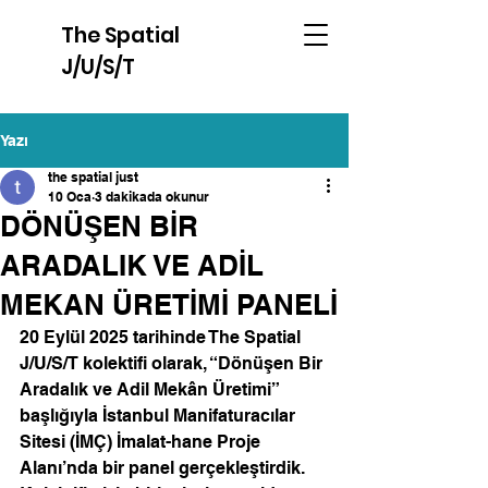
The Spatial
J/U/S/T
Yazı
the spatial just
10 Oca
3 dakikada okunur
DÖNÜŞEN BİR
ARADALIK VE ADİL
MEKAN ÜRETİMİ PANELİ
20 Eylül 2025 tarihinde The Spatial 
J/U/S/T kolektifi olarak, “Dönüşen Bir 
Aradalık ve Adil Mekân Üretimi” 
başlığıyla İstanbul Manifaturacılar 
Sitesi (İMÇ) İmalat-hane Proje 
Alanı’nda bir panel gerçekleştirdik. 