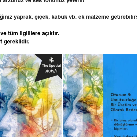
 arzunuz ve ses tonunuz yeterli!
nız yaprak, çiçek, kabuk vb. ek malzeme getirebilirs
e tüm ilgililere açıktır. 
t gereklidir.