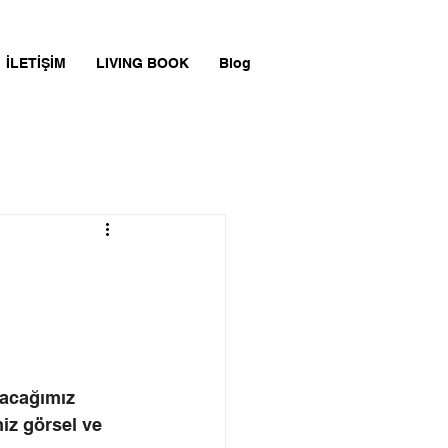
İLETİŞİM
LIVING BOOK
Blog
yacağımız 
miz görsel ve 