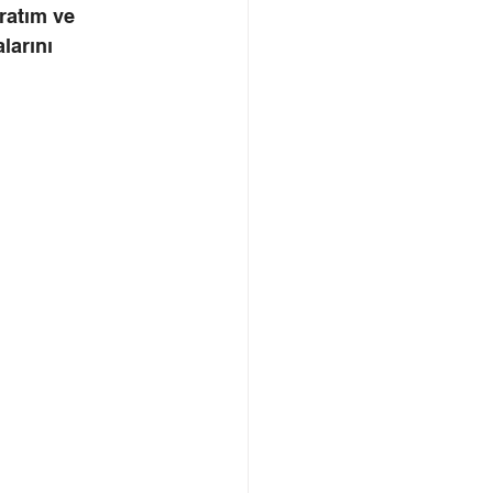
aratım ve 
larını 