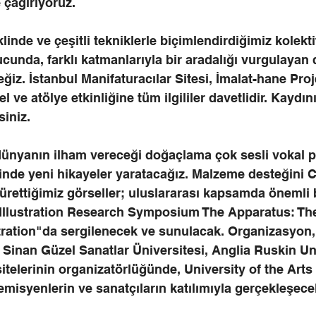
 çağırıyoruz.
linde ve çeşitli tekniklerle biçimlendirdiğimiz kolekti
unda, farklı katmanlarıyla bir aradalığı vurgulayan 
eğiz. İstanbul Manifaturacılar Sitesi, İmalat-hane Proj
 ve atölye etkinliğine tüm ilgililer davetlidir. Kaydını
siniz.
 dünyanın ilham vereceği doğaçlama çok sesli vokal 
inde yeni hikayeler yaratacağız. Malzeme desteğini 
 ürettiğimiz görseller; uluslararası kapsamda önemli b
 Illustration Research Symposium The Apparatus: The
stration"da sergilenecek ve sunulacak. Organizasyon
 Sinan Güzel Sanatlar Üniversitesi, Anglia Ruskin Un
telerinin organizatörlüğünde, University of the Arts
emisyenlerin ve sanatçıların katılımıyla gerçekleşece