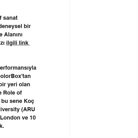
f sanat 
deneysel bir 
e Alanını 
zı 
ilgili link 
performansıyla 
ColorBox'tan 
ir yeri olan 
 Role of 
, bu sene Koç 
iversity (ARU 
 London ve 10 
k. 