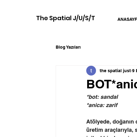
The Spatial J/U/S/T
ANASAYF
Blog Yazıları
the spatial just
9 
BOT*ani
*bot: sandal
*anica: zarif
Atölyede, doğanın d
üretim araçlarıyla, 