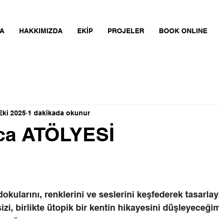
A
HAKKIMIZDA
EKİP
PROJELER
BOOK ONLINE
Eki 2025
1 dakikada okunur
ca ATÖLYESİ
okularını, renklerini ve seslerini keşfederek tasarla
sizi, birlikte ütopik bir kentin hikayesini düşleyeceği