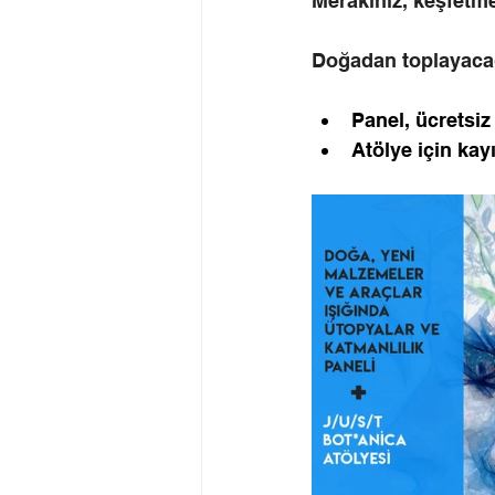
Merakınız, keşfetme
Doğadan toplayacağı
Panel, ücretsiz v
Atölye için kayı